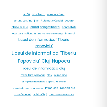
absolventi
4IT50
admitere liceu
cazare
anunt post ingrijitor
Automatic Condei
clasa pregatitoare
contestatii
clasa a IX-a
internat
evaluare natională
Examene de diferență
Liceul de Informatica "Tiberiu
Popoviciu"
Liceul de Informatica "Tiberiu
Popoviciu" Cluj-Napoca
liceul de informatica cluj
olav
olimpiada
mobilitate personal
olimpiada nationala a sportului scolar
repartizare
PrimeTech
olimpiada sportului scolar
transfer elevi
volei băieți
ziua portilor deschise