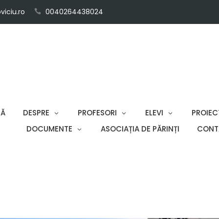
iciu.ro
0040264438024
SĂ
DESPRE
PROFESORI
ELEVI
PROIEC
DOCUMENTE
ASOCIAȚIA DE PĂRINȚI
CONT