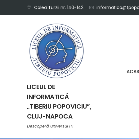
Skip
Calea Turzii nr. 140-142
informatica@tpopov
to
content
ACA
LICEUL DE
INFORMATICĂ
„TIBERIU POPOVICIU”,
CLUJ-NAPOCA
Descoperă universul IT!