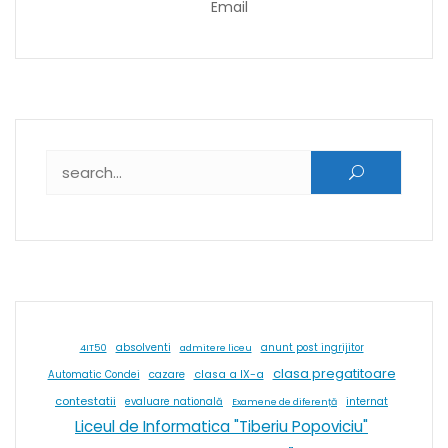
Email
Caută după:
absolventi
4IT50
admitere liceu
anunt post ingrijitor
clasa pregatitoare
cazare
clasa a IX-a
Automatic Condei
contestatii
internat
evaluare natională
Examene de diferență
Liceul de Informatica "Tiberiu Popoviciu"