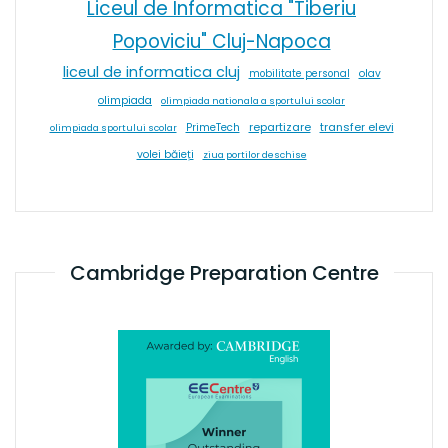
Liceul de Informatica "Tiberiu
Popoviciu" Cluj-Napoca
liceul de informatica cluj
olav
mobilitate personal
olimpiada
olimpiada nationala a sportului scolar
repartizare
transfer elevi
PrimeTech
olimpiada sportului scolar
volei băieți
ziua portilor deschise
Cambridge Preparation Centre