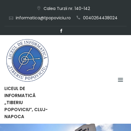
Skip
Calea Turzii nr. 140-142
to
informatica@tpopoviciu.ro
0040264438024
content
LICEUL DE
INFORMATICĂ
„TIBERIU
POPOVICIU”, CLUJ-
NAPOCA