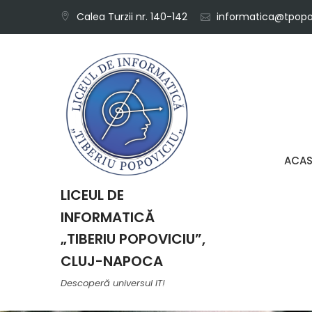
Skip
Calea Turzii nr. 140-142
informatica@tpopov
to
content
ACA
LICEUL DE
INFORMATICĂ
„TIBERIU POPOVICIU”,
CLUJ-NAPOCA
Descoperă universul IT!