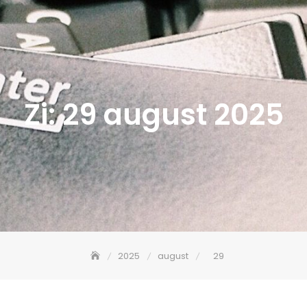
Zi:
29 august 2025
2025
august
29