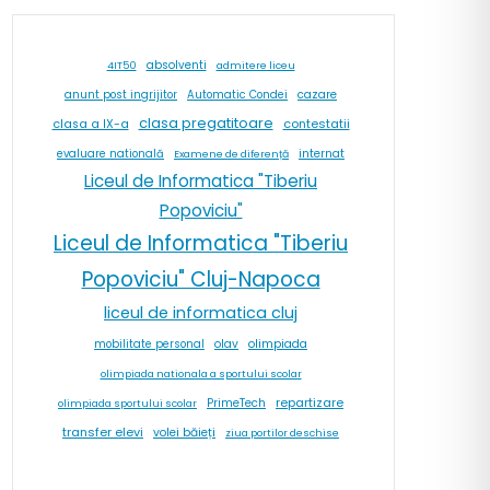
absolventi
4IT50
admitere liceu
cazare
anunt post ingrijitor
Automatic Condei
clasa pregatitoare
contestatii
clasa a IX-a
internat
evaluare natională
Examene de diferență
Liceul de Informatica "Tiberiu
Popoviciu"
Liceul de Informatica "Tiberiu
Popoviciu" Cluj-Napoca
liceul de informatica cluj
olav
olimpiada
mobilitate personal
olimpiada nationala a sportului scolar
repartizare
PrimeTech
olimpiada sportului scolar
transfer elevi
volei băieți
ziua portilor deschise