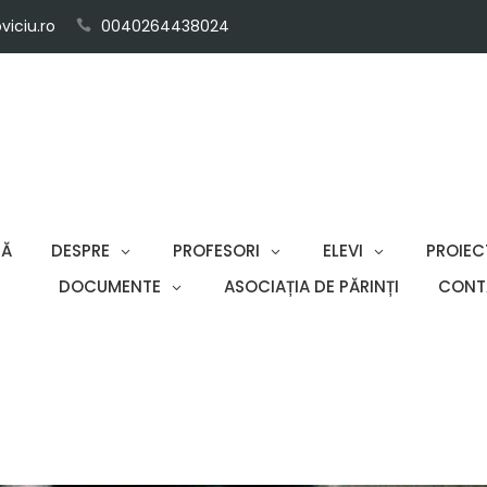
iciu.ro
0040264438024
SĂ
DESPRE
PROFESORI
ELEVI
PROIEC
DOCUMENTE
ASOCIAȚIA DE PĂRINȚI
CONT