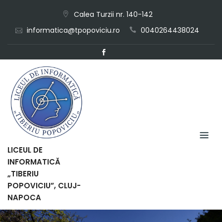
Skip
Calea Turzii nr. 140-142
to
informatica@tpopoviciu.ro
0040264438024
content
LICEUL DE
INFORMATICĂ
„TIBERIU
POPOVICIU”, CLUJ-
NAPOCA