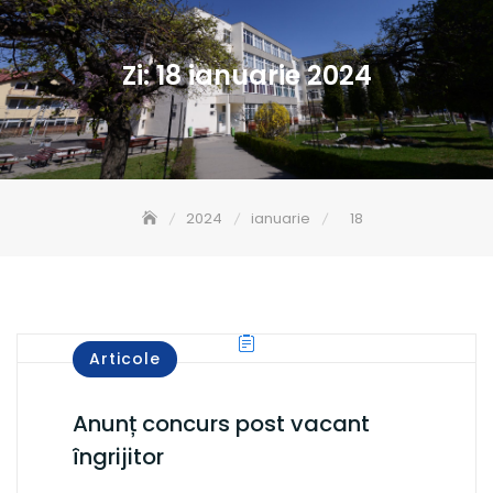
Zi:
18 ianuarie 2024
2024
ianuarie
18
Articole
Anunț concurs post vacant
îngrijitor