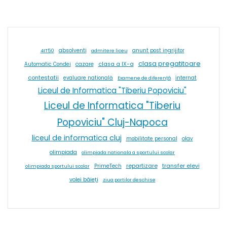
absolventi
4IT50
admitere liceu
anunt post ingrijitor
clasa pregatitoare
cazare
clasa a IX-a
Automatic Condei
contestatii
internat
evaluare natională
Examene de diferență
Liceul de Informatica "Tiberiu Popoviciu"
Liceul de Informatica "Tiberiu
Popoviciu" Cluj-Napoca
liceul de informatica cluj
olav
mobilitate personal
olimpiada
olimpiada nationala a sportului scolar
repartizare
transfer elevi
PrimeTech
olimpiada sportului scolar
volei băieți
ziua portilor deschise