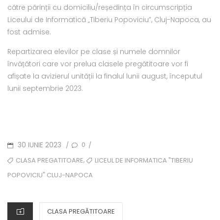
către părinții cu domiciliu/reședința în circumscripția
Liceului de Informatică „Tiberiu Popoviciu”, Cluj-Napoca, au
fost admise.
Repartizarea elevilor pe clase și numele domnilor
învățători care vor prelua clasele pregătitoare vor fi
afișate la avizierul unității la finalul lunii august, începutul
lunii septembrie 2023.
POSTED
30 IUNIE 2023
0
/
/
ON
TAGS
,
CLASA PREGATITOARE
LICEUL DE INFORMATICA "TIBERIU
POPOVICIU" CLUJ-NAPOCA
CATEGORIES
CLASA PREGĂTITOARE