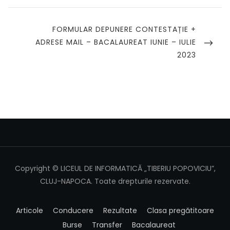
articole
NEXT
FORMULAR DEPUNERE CONTESTAȚIE +
POST
ADRESE MAIL – BACALAUREAT IUNIE – IULIE
2023
Copyright © LICEUL DE INFORMATICĂ „TIBERIU POPOVICIU”,
CLUJ-NAPOCA. Toate drepturile rezervate.
Articole
Conducere
Rezultate
Clasa pregătitoare
Burse
Transfer
Bacalaureat