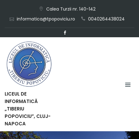
Skip
Calea Turzii nr. 140-142
to
informatica@tpopoviciu.ro
0040264438024
content
LICEUL DE
INFORMATICĂ
„TIBERIU
POPOVICIU”, CLUJ-
NAPOCA