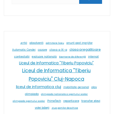
absolventi
4IT50
admitere liceu
anunt post ingrijitor
clasa pregatitoare
cazare
clasa a IX-a
Automatic Condei
contestatii
internat
evaluare natională
Examene de diferență
Liceul de Informatica "Tiberiu Popoviciu"
Liceul de Informatica "Tiberiu
Popoviciu" Cluj-Napoca
liceul de informatica cluj
olav
mobilitate personal
olimpiada
olimpiada nationala a sportului scolar
repartizare
transfer elevi
PrimeTech
olimpiada sportului scolar
volei băieți
ziua portilor deschise