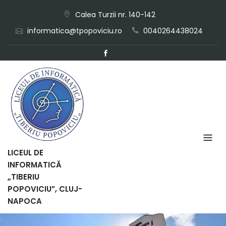
Skip
Calea Turzii nr. 140-142
to
informatica@tpopoviciu.ro
0040264438024
content
LICEUL DE
INFORMATICĂ
„TIBERIU
POPOVICIU”, CLUJ-
NAPOCA