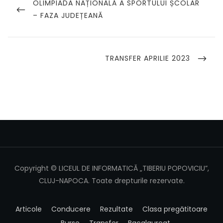
în
PREVIOUS
OLIMPIADA NAȚIONALĂ A SPORTULUI ȘCOLAR
POST
– FAZA JUDEȚEANĂ
articole
NEXT
TRANSFER APRILIE 2023
POST
Copyright © LICEUL DE INFORMATICĂ „TIBERIU POPOVICIU”,
CLUJ-NAPOCA. Toate drepturile rezervate.
Articole
Conducere
Rezultate
Clasa pregătitoare
Burse
Transfer
Bacalaureat