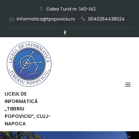
Skip
Calea Turzii nr. 140-142
to
informatica@tpopoviciu.ro
0040264438024
content
LICEUL DE
INFORMATICĂ
„TIBERIU
POPOVICIU”, CLUJ-
NAPOCA