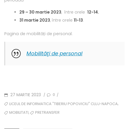
29 – 30 martie 2023
, între orele
12-14.
31 martie 2023
, între orele
11-13
.
Pagina de mobilități de personal:
Mobilităţi de personal
POSTED
27 MARTIE 2023
0
/
/
ON
TAGS
,
LICEUL DE INFORMATICA "TIBERIU POPOVICIU" CLUJ-NAPOCA
,
MOBILITATI
PRETRANSFER