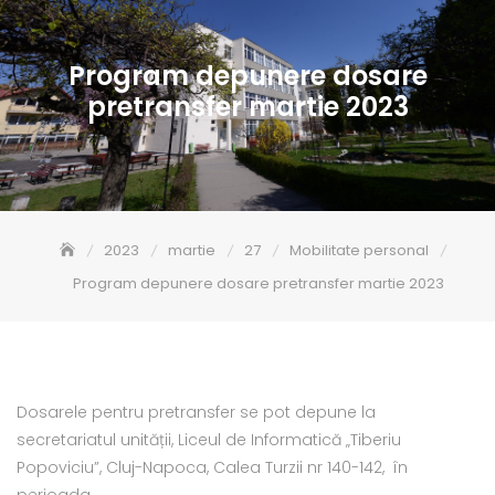
Program depunere dosare
pretransfer martie 2023
2023
martie
27
Mobilitate personal
Program depunere dosare pretransfer martie 2023
Dosarele pentru pretransfer se pot depune la
secretariatul unității, Liceul de Informatică „Tiberiu
Popoviciu”, Cluj-Napoca, Calea Turzii nr 140-142, în
perioada