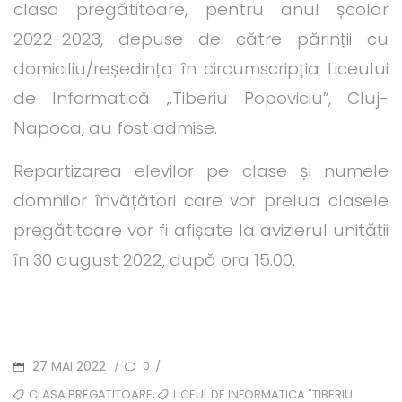
clasa pregătitoare, pentru anul școlar
2022-2023, depuse de către părinții cu
domiciliu/reședința în circumscripția Liceului
de Informatică „Tiberiu Popoviciu”, Cluj-
Napoca, au fost admise.
Repartizarea elevilor pe clase și numele
domnilor învățători care vor prelua clasele
pregătitoare vor fi afișate la avizierul unității
în 30 august 2022, după ora 15.00.
POSTED
27 MAI 2022
0
/
/
ON
TAGS
,
CLASA PREGATITOARE
LICEUL DE INFORMATICA "TIBERIU