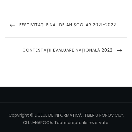
Navigare
în
PREVIOUS
FESTIVITĂȚI FINAL DE AN ȘCOLAR 2021-2022
POST
articole
NEXT
CONTESTAȚII EVALUARE NAȚIONALĂ 2022
POST
Copyright © LICEUL DE INFORMATICĂ „TIBERIU POPOVICIU”,
CLUJ-NAPOCA. Toate drepturile rezervate.