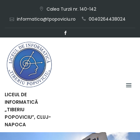
Skip
Calea Turzii nr. 140-142
to
informatica@tpopoviciu.ro
0040264438024
content
LICEUL DE
INFORMATICĂ
„TIBERIU
POPOVICIU”, CLUJ-
NAPOCA