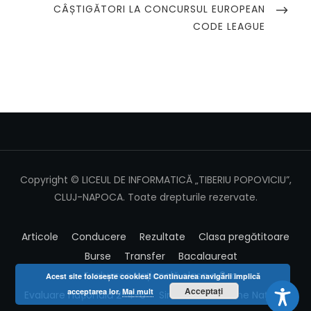
POST
CÂȘTIGĂTORI LA CONCURSUL EUROPEAN
CODE LEAGUE
Copyright © LICEUL DE INFORMATICĂ „TIBERIU POPOVICIU”,
CLUJ-NAPOCA. Toate drepturile rezervate.
Articole
Conducere
Rezultate
Clasa pregătitoare
Burse
Transfer
Bacalaureat
Evaluarea Națională clasa a 8-a
Acest site foloseşte cookies! Continuarea navigării implică
Acceptați
acceptarea lor.
Mai mult
Evaluare națională 2-4-6
Simulare Examene Naționale