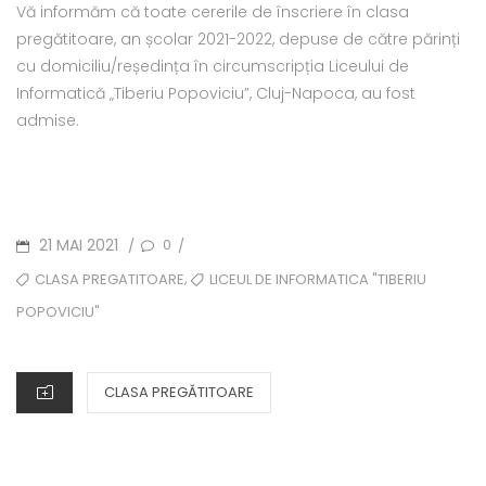
Vă informăm că toate cererile de înscriere în clasa
pregătitoare, an școlar 2021-2022, depuse de către părinți
cu domiciliu/reședința în circumscripția Liceului de
Informatică „Tiberiu Popoviciu”, Cluj-Napoca, au fost
admise.
POSTED
21 MAI 2021
0
/
/
ON
TAGS
,
CLASA PREGATITOARE
LICEUL DE INFORMATICA "TIBERIU
POPOVICIU"
CATEGORIES
CLASA PREGĂTITOARE