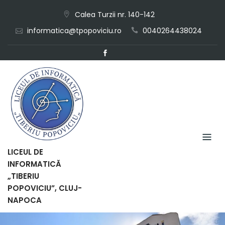
Skip
Calea Turzii nr. 140-142
to
informatica@tpopoviciu.ro
0040264438024
content
LICEUL DE
INFORMATICĂ
„TIBERIU
POPOVICIU”, CLUJ-
NAPOCA