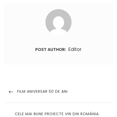
Editor
POST AUTHOR:
Navigare
în
PREVIOUS
FILM ANIVERSAR 50 DE ANI
POST
articole
NEXT
CELE MAI BUNE PROIECTE VIN DIN ROMÂNIA.