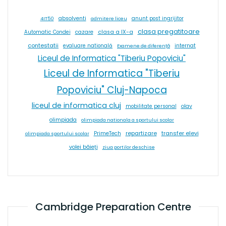
absolventi
4IT50
admitere liceu
anunt post ingrijitor
clasa pregatitoare
cazare
clasa a IX-a
Automatic Condei
contestatii
internat
evaluare natională
Examene de diferență
Liceul de Informatica "Tiberiu Popoviciu"
Liceul de Informatica "Tiberiu
Popoviciu" Cluj-Napoca
liceul de informatica cluj
olav
mobilitate personal
olimpiada
olimpiada nationala a sportului scolar
repartizare
transfer elevi
PrimeTech
olimpiada sportului scolar
volei băieți
ziua portilor deschise
Cambridge Preparation Centre