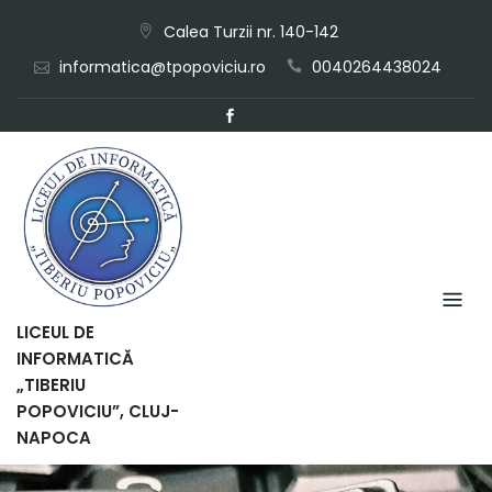
Skip
Calea Turzii nr. 140-142
to
informatica@tpopoviciu.ro
0040264438024
content
LICEUL DE
INFORMATICĂ
„TIBERIU
POPOVICIU”, CLUJ-
NAPOCA