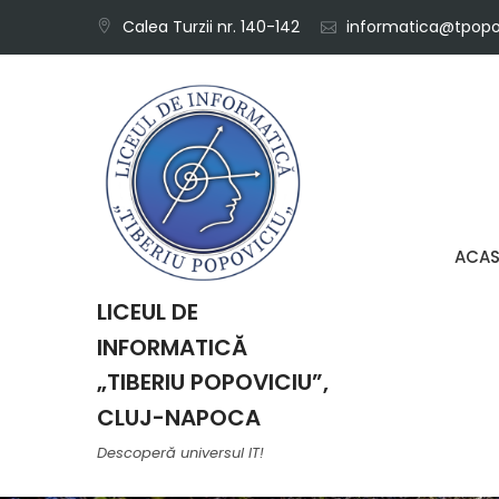
Skip
Calea Turzii nr. 140-142
informatica@tpopov
to
content
ACA
LICEUL DE
INFORMATICĂ
„TIBERIU POPOVICIU”,
CLUJ-NAPOCA
Descoperă universul IT!