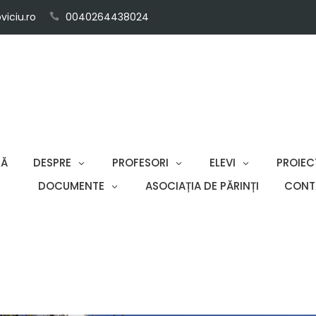
iciu.ro
0040264438024
SĂ
DESPRE
PROFESORI
ELEVI
PROIEC
DOCUMENTE
ASOCIAȚIA DE PĂRINȚI
CONT