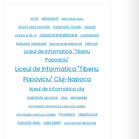
absolventi
4IT50
admitere liceu
cazare
anunt post ingrijitor
Automatic Condei
clasa pregatitoare
contestatii
clasa a IX-a
internat
evaluare natională
Examene de diferență
Liceul de Informatica "Tiberiu
Popoviciu"
Liceul de Informatica "Tiberiu
Popoviciu" Cluj-Napoca
liceul de informatica cluj
olav
olimpiada
mobilitate personal
olimpiada nationala a sportului scolar
repartizare
PrimeTech
olimpiada sportului scolar
transfer elevi
volei băieți
ziua portilor deschise