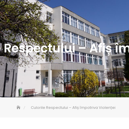
e Respectului – Afiș î
Culorile Respectului – Afiș împotriva Violenței