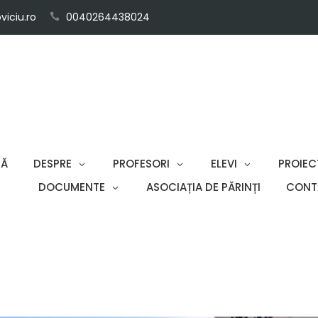
iciu.ro
0040264438024
SĂ
DESPRE
PROFESORI
ELEVI
PROIEC
DOCUMENTE
ASOCIAȚIA DE PĂRINȚI
CONT