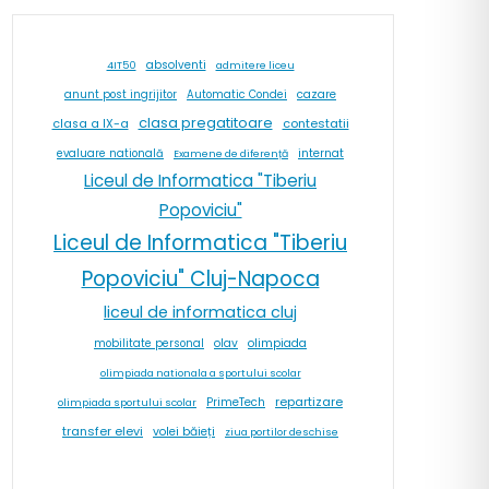
absolventi
4IT50
admitere liceu
cazare
anunt post ingrijitor
Automatic Condei
clasa pregatitoare
contestatii
clasa a IX-a
internat
evaluare natională
Examene de diferență
Liceul de Informatica "Tiberiu
Popoviciu"
Liceul de Informatica "Tiberiu
Popoviciu" Cluj-Napoca
liceul de informatica cluj
olav
olimpiada
mobilitate personal
olimpiada nationala a sportului scolar
repartizare
PrimeTech
olimpiada sportului scolar
transfer elevi
volei băieți
ziua portilor deschise