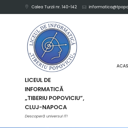
Skip
Calea Turzii nr. 140-142
informatica@tpopov
to
content
ACA
LICEUL DE
INFORMATICĂ
„TIBERIU POPOVICIU”,
CLUJ-NAPOCA
Descoperă universul IT!