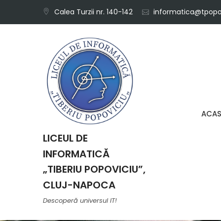
Skip
Calea Turzii nr. 140-142
informatica@tpopov
to
content
ACA
LICEUL DE
INFORMATICĂ
„TIBERIU POPOVICIU”,
CLUJ-NAPOCA
Descoperă universul IT!