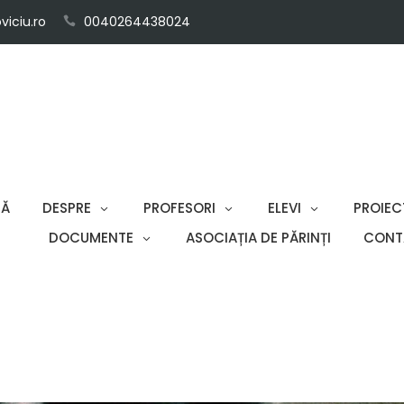
iciu.ro
0040264438024
SĂ
DESPRE
PROFESORI
ELEVI
PROIEC
DOCUMENTE
ASOCIAȚIA DE PĂRINȚI
CONT