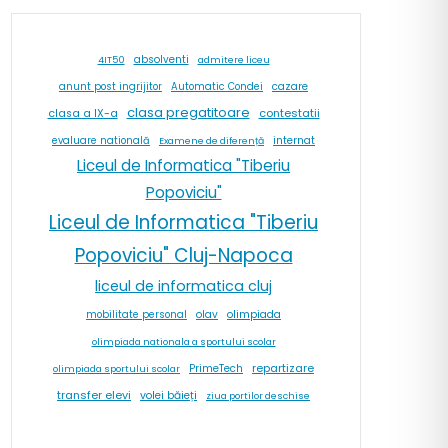
absolventi
4IT50
admitere liceu
cazare
anunt post ingrijitor
Automatic Condei
clasa pregatitoare
contestatii
clasa a IX-a
internat
evaluare natională
Examene de diferență
Liceul de Informatica "Tiberiu
Popoviciu"
Liceul de Informatica "Tiberiu
Popoviciu" Cluj-Napoca
liceul de informatica cluj
olav
olimpiada
mobilitate personal
olimpiada nationala a sportului scolar
repartizare
PrimeTech
olimpiada sportului scolar
transfer elevi
volei băieți
ziua portilor deschise