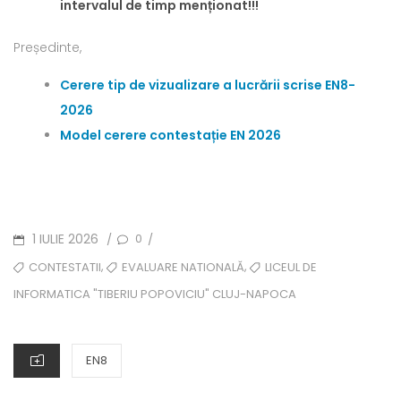
intervalul de timp menționat!!!
Președinte,
Cerere tip de vizualizare a lucrării scrise EN8-
2026
Model cerere contestație EN 2026
POSTED
1 IULIE 2026
0
/
/
ON
TAGS
,
,
CONTESTATII
EVALUARE NATIONALĂ
LICEUL DE
INFORMATICA "TIBERIU POPOVICIU" CLUJ-NAPOCA
CATEGORIES
EN8