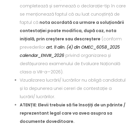
completează și semnează o declarație-tip în care
se menționează faptul că au luat cunoștință de
faptul că
nota acordată ca urmare a soluționării
contestației poate modifica, după caz, nota
inițială, prin creștere sau descreștere
(conform
prevederilor
art. 11 alin. (4) din OMEC_6058_2025
calendar_ENVIII_2026
privind organizarea și
desfășurarea examenului de Evaluare Națională
clasa a VIII-a—2026).
Vizualizarea lucrării/ lucrărilor nu obligă candidatul
și la depunerea unei cereri de contestație a
lucrării/ lucrărilor.
ATENȚIE: Elevii trebuie să fie însoțiți de un părinte /
reprezentant legal care va avea asupra sa
documente doveditoare.