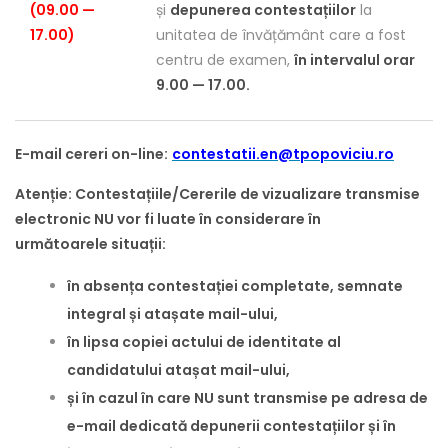
(09.00 —
și
depunerea contestațiilor
la
17.00)
unitatea de învățământ care a fost
centru de examen,
în intervalul orar
9.00 — 17.00.
E-mail cereri on-line:
contestatii.en@tpopoviciu.ro
Atenție: Contestațiile/Cererile de vizualizare transmise
electronic NU vor fi luate în considerare în
următoarele situații:
în absența contestației completate, semnate
integral și atașate mail-ului,
în lipsa copiei actului de identitate al
candidatului atașat mail-ului,
și în cazul în care NU sunt transmise pe adresa de
e-mail dedicată depunerii contestațiilor și în