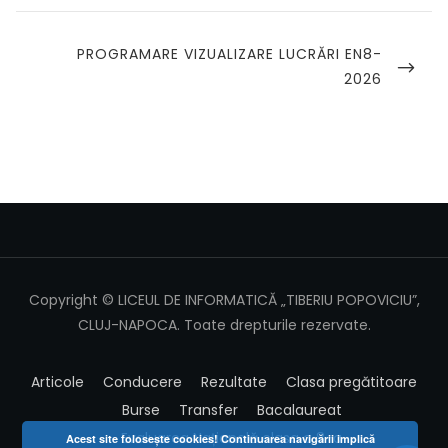
NEXT
PROGRAMARE VIZUALIZARE LUCRĂRI EN8-
POST
2026
Copyright © LICEUL DE INFORMATICĂ „TIBERIU POPOVICIU”,
CLUJ-NAPOCA. Toate drepturile rezervate.
Articole
Conducere
Rezultate
Clasa pregătitoare
Burse
Transfer
Bacalaureat
Evaluarea Națională clasa a 8-a
Acest site foloseşte cookies! Continuarea navigării implică