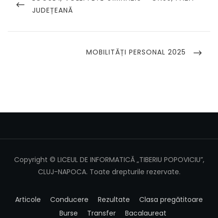
POST
JUDEȚEANĂ
articole
NEXT
MOBILITĂȚI PERSONAL 2025
POST
Copyright © LICEUL DE INFORMATICĂ „TIBERIU POPOVICIU”,
CLUJ-NAPOCA. Toate drepturile rezervate.
Articole
Conducere
Rezultate
Clasa pregătitoare
Burse
Transfer
Bacalaureat