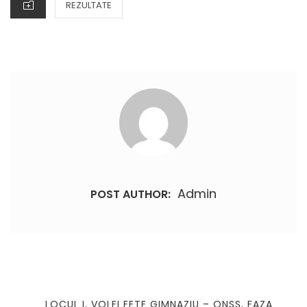
CATEGORIES
REZULTATE
Admin
POST AUTHOR:
Navigare
în
PREVIOUS
LOCUL I, VOLEI FETE GIMNAZIU – ONSS, FAZA