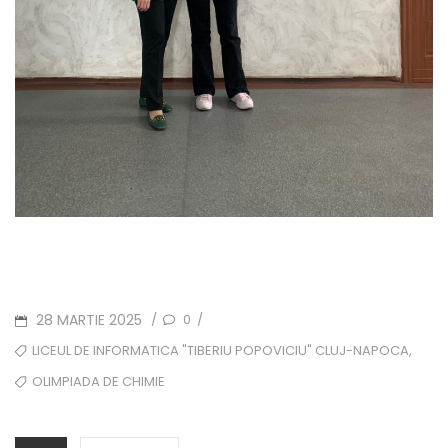
POSTED
28 MARTIE 2025
0
/
/
ON
TAGS
,
LICEUL DE INFORMATICA "TIBERIU POPOVICIU" CLUJ-NAPOCA
OLIMPIADA DE CHIMIE