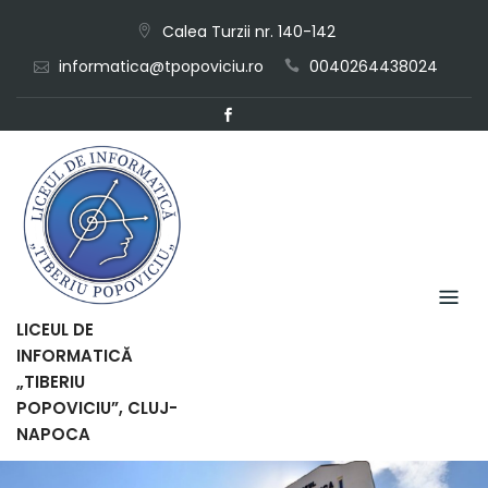
Skip
Calea Turzii nr. 140-142
to
informatica@tpopoviciu.ro
0040264438024
content
LICEUL DE
INFORMATICĂ
„TIBERIU
POPOVICIU”, CLUJ-
NAPOCA