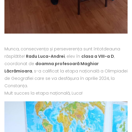
Munca, consecvența și perseverența sunt întotdeauna
răsplătite!
Radu Luca-Andrei
, elev în
clasa a VIII-a D
,
coordonat de
doamna profesoară Maghiar
Lăcrămioara
, s-a calificat la etapa națională a Olimpiadei
de Geografiei care se va desfășura în aprilie 2024, la
Constanța.
Mult succes la etapa națională, Luca!