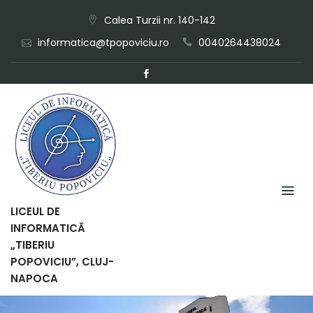
Skip
Calea Turzii nr. 140-142
to
informatica@tpopoviciu.ro
0040264438024
content
LICEUL DE
INFORMATICĂ
„TIBERIU
POPOVICIU”, CLUJ-
NAPOCA