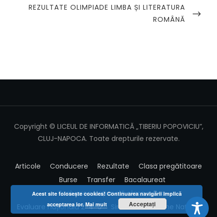
NEXT
REZULTATE OLIMPIADE LIMBA ȘI LITERATURA
POST
ROMÂNĂ
Copyright © LICEUL DE INFORMATICĂ „TIBERIU POPOVICIU”,
CLUJ-NAPOCA. Toate drepturile rezervate.
Articole
Conducere
Rezultate
Clasa pregătitoare
Burse
Transfer
Bacalaureat
Evaluarea Națională clasa a 8-a
Acest site foloseşte cookies! Continuarea navigării implică
Acceptați
acceptarea lor.
Mai mult
Evaluare națională 2-4-6
Simulare Examene Naționale