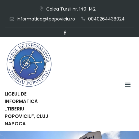
Skip
Calea Turzii nr. 140-142
to
informatica@tpopoviciu.ro
0040264438024
content
LICEUL DE
INFORMATICĂ
„TIBERIU
POPOVICIU”, CLUJ-
NAPOCA