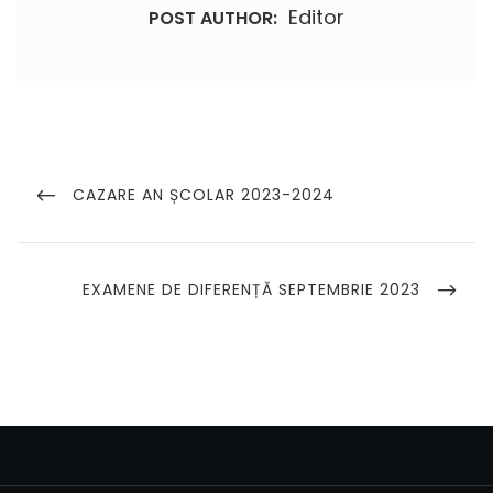
Editor
POST AUTHOR:
Navigare
în
PREVIOUS
CAZARE AN ȘCOLAR 2023-2024
POST
articole
NEXT
EXAMENE DE DIFERENȚĂ SEPTEMBRIE 2023
POST