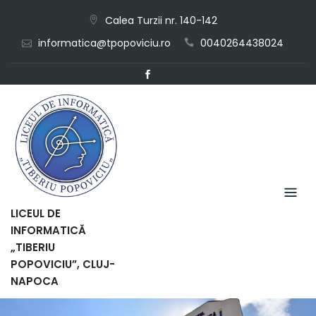
Skip
Calea Turzii nr. 140-142
to
informatica@tpopoviciu.ro
0040264438024
content
LICEUL DE
INFORMATICĂ
„TIBERIU
POPOVICIU”, CLUJ-
NAPOCA