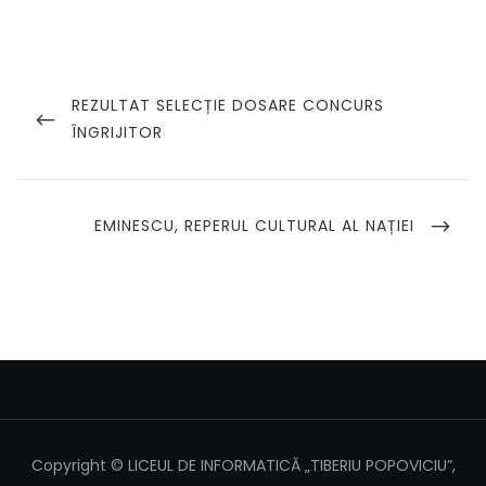
Navigare
în
PREVIOUS
REZULTAT SELECȚIE DOSARE CONCURS
POST
ÎNGRIJITOR
articole
NEXT
EMINESCU, REPERUL CULTURAL AL NAȚIEI
POST
Copyright © LICEUL DE INFORMATICĂ „TIBERIU POPOVICIU”,