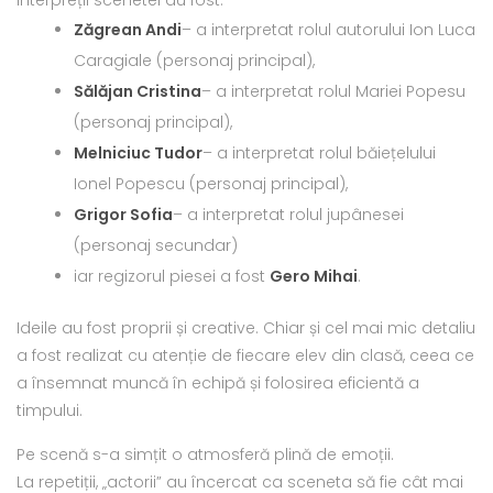
Zăgrean Andi
– a interpretat rolul autorului Ion Luca
Caragiale (personaj principal),
Sălăjan Cristina
– a interpretat rolul Mariei Popesu
(personaj principal),
Melniciuc Tudor
– a interpretat rolul băiețelului
Ionel Popescu (personaj principal),
Grigor Sofia
– a interpretat rolul jupânesei
(personaj secundar)
iar regizorul piesei a fost
Gero Mihai
.
Ideile au fost proprii și creative. Chiar și cel mai mic detaliu
a fost realizat cu atenție de fiecare elev din clasă, ceea ce
a însemnat muncă în echipă și folosirea eficientă a
timpului.
Pe scenă s-a simțit o atmosferă plină de emoții.
La repetiții, „actorii” au încercat ca sceneta să fie cât mai