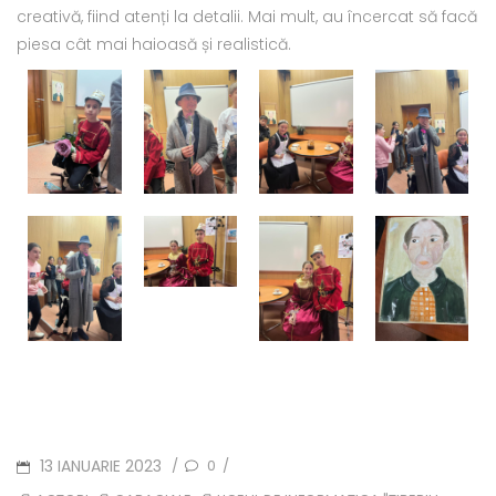
creativă, fiind atenți la detalii. Mai mult, au încercat să facă
piesa cât mai haioasă și realistică.
POSTED
13 IANUARIE 2023
0
/
/