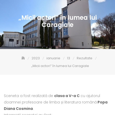
„Micii actori” în lumea lui
Caragiale
2023
ianuarie
13
Rezultate
„Micii actori” în lumea lui Caragiale
Sceneta a fost realizată de
clasa a V-a C
cu ajutorul
doamnei profesoare de limba și literatura română
Popa
Diana Cosmina
.
Interpreții scenetei au fost: