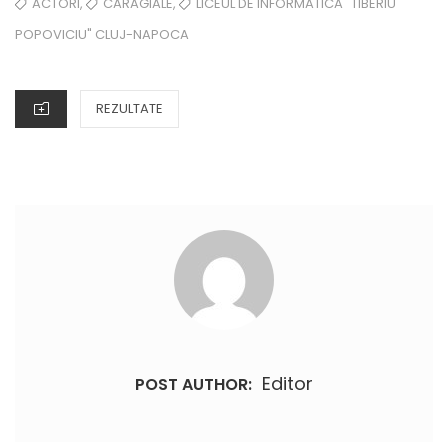
ON
TAGS
,
,
ACTORI
CARAGIALE
LICEUL DE INFORMATICA "TIBERIU
POPOVICIU" CLUJ-NAPOCA
CATEGORIES
REZULTATE
Editor
POST AUTHOR: