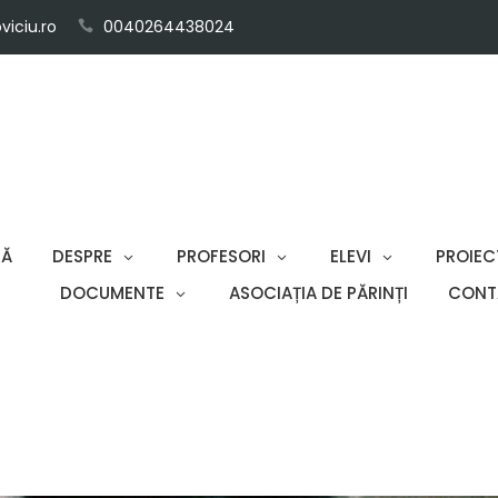
iciu.ro
0040264438024
SĂ
DESPRE
PROFESORI
ELEVI
PROIEC
DOCUMENTE
ASOCIAȚIA DE PĂRINȚI
CONT