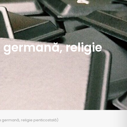
 germană, religie
 germană, religie penticostală)