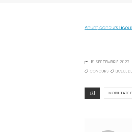
Anunț concurs Liceul
POSTED
19 SEPTEMBRIE 2022
ON
TAGS
,
CONCURS
LICEUL 
CATEGORIES
MOBILITATE