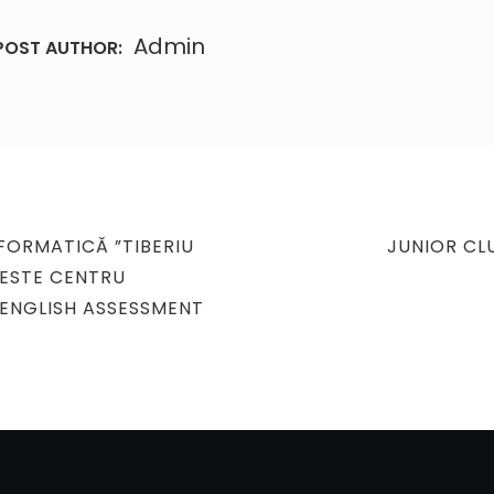
Admin
POST AUTHOR:
NEXT
NFORMATICĂ ”TIBERIU
JUNIOR CL
POST
 ESTE CENTRU
ENGLISH ASSESSMENT