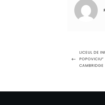
Navigare
PREVIOUS
LICEUL DE I
în
POST
POPOVICIU”
articole
CAMBRIDGE 