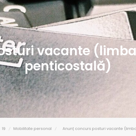
sturi vacante (limba
penticostală)
19
Mobilitate personal
Anunț concurs posturi vacante (limba