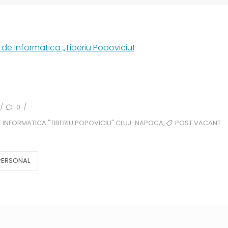
 de Informatica „Tiberiu Popoviciu1
0
/
/
,
DE INFORMATICA "TIBERIU POPOVICIU" CLUJ-NAPOCA
POST VACANT
 PERSONAL