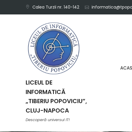
Skip
Calea Turzii nr. 140-142
informatica@tpopov
to
content
ACA
LICEUL DE
INFORMATICĂ
„TIBERIU POPOVICIU”,
CLUJ-NAPOCA
Descoperă universul IT!