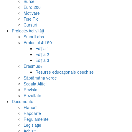
Burse
Euro 200
Motivare
Fişe Tic
Cursuri
Proiecte-Activități
SmartLabs
Proiectul 4IT50
Ediția 1
Ediția 2
Ediția 3
Erasmus+
Resurse educaționale deschise
Săptămâna verde
Școala Altfel
Revista
Rezultate
Documente
Planuri
Rapoarte
Regulamente
Legislație
Achiziții