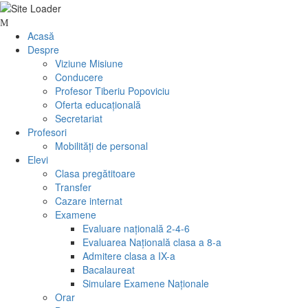
Skip
to
Acasă
content
Despre
Viziune Misiune
Conducere
Profesor Tiberiu Popoviciu
Oferta educațională
Secretariat
Profesori
Mobilităţi de personal
Elevi
Clasa pregătitoare
Transfer
Cazare internat
Examene
Evaluare națională 2-4-6
Evaluarea Națională clasa a 8-a
Admitere clasa a IX-a
Bacalaureat
Simulare Examene Naționale
Orar