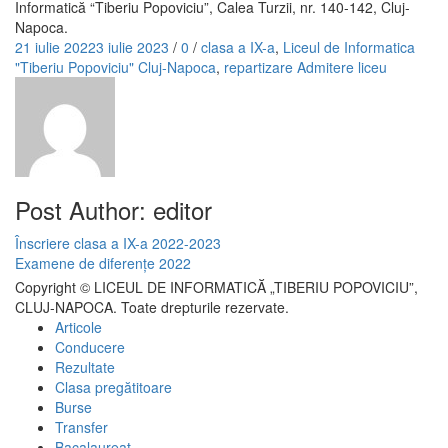
Informatică “Tiberiu Popoviciu”, Calea Turzii, nr. 140-142, Cluj-
Napoca.
Posted
Tags
21 iulie 2022
3 iulie 2023
/
0
/
clasa a IX-a
,
Liceul de Informatica
on
Categories
"Tiberiu Popoviciu" Cluj-Napoca
,
repartizare
Admitere liceu
Post Author:
editor
Navigare
Previous
Înscriere clasa a IX-a 2022-2023
Post
Next
Examene de diferențe 2022
în
Post
Copyright © LICEUL DE INFORMATICĂ „TIBERIU POPOVICIU”,
articole
CLUJ-NAPOCA. Toate drepturile rezervate.
Articole
Conducere
Rezultate
Clasa pregătitoare
Burse
Transfer
Bacalaureat