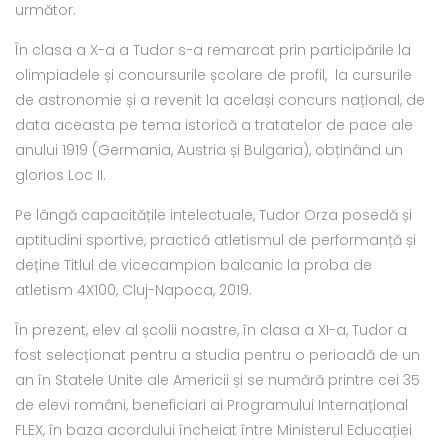
următor.
În clasa a X-a a Tudor s-a remarcat prin participările la
olimpiadele și concursurile școlare de profil, la cursurile
de astronomie și a revenit la același concurs național, de
data aceasta pe tema istorică a tratatelor de pace ale
anului 1919 (Germania, Austria și Bulgaria), obținând un
glorios Loc II.
Pe lângă capacitățile intelectuale, Tudor Orza posedă și
aptitudini sportive, practică atletismul de performanță și
deține Titlul de vicecampion balcanic la proba de
atletism 4X100, Cluj-Napoca, 2019.
În prezent, elev al școlii noastre, în clasa a XI-a, Tudor a
fost selecționat pentru a studia pentru o perioadă de un
an în Statele Unite ale Americii și se numără printre cei 35
de elevi români, beneficiari ai Programului Internațional
FLEX, în baza acordului încheiat între Ministerul Educației