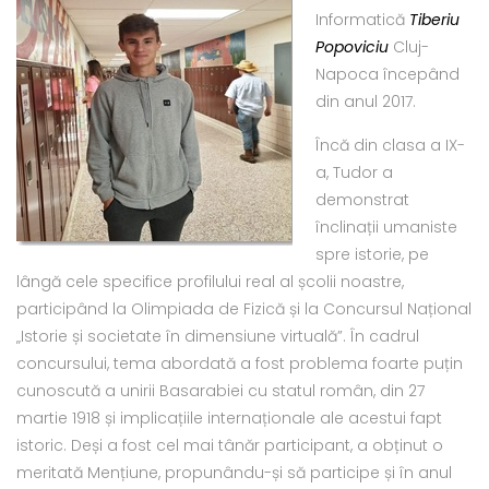
Informatică
Tiberiu
Popoviciu
Cluj-
Napoca începând
din anul 2017.
Încă din clasa a IX-
a, Tudor a
demonstrat
înclinații umaniste
spre istorie, pe
lângă cele specifice profilului real al școlii noastre,
participând la Olimpiada de Fizică și la Concursul Național
„Istorie și societate în dimensiune virtuală”. În cadrul
concursului, tema abordată a fost problema foarte puțin
cunoscută a unirii Basarabiei cu statul român, din 27
martie 1918 și implicațiile internaționale ale acestui fapt
istoric. Deși a fost cel mai tânăr participant, a obținut o
meritată Mențiune, propunându-și să participe și în anul