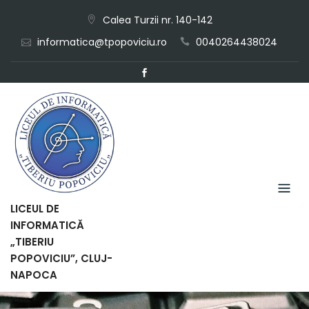
Skip
Calea Turzii nr. 140-142
to
informatica@tpopoviciu.ro
0040264438024
content
LICEUL DE
INFORMATICĂ
„TIBERIU
POPOVICIU”, CLUJ-
NAPOCA