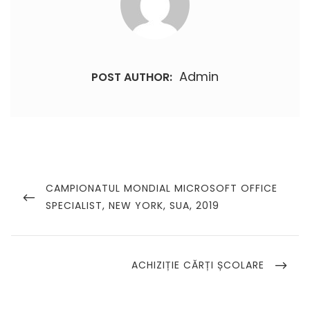
Admin
POST AUTHOR:
Navigare
în
PREVIOUS
CAMPIONATUL MONDIAL MICROSOFT OFFICE
POST
SPECIALIST, NEW YORK, SUA, 2019
articole
NEXT
ACHIZIȚIE CĂRȚI ȘCOLARE
POST