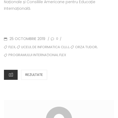
Naționale și Consiliile Americane pentru Educație
Internațională.
POSTED
25 OCTOMBRIE 2019
0
/
/
ON
TAGS
,
,
,
FLEX
LICEUL DE INFORMATICA CLUJ
ORZA TUDOR
PROGRAMULUI INTERNAȚIONAL FLEX
CATEGORIES
REZULTATE