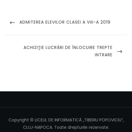
Navigare
în
PREVIOUS
ADMITEREA ELEVILOR CLASEI A VIII-A 2019
POST
articole
NEXT
ACHIZIŢIE LUCRĂRI DE ÎNLOCUIRE TREPTE
POST
INTRARE
Copyright © LICEUL DE INFORMATICĂ „TIBERIU POPOVICIU”,
CLUJ-NAPOCA. Toate drepturile rezervate.