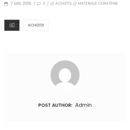
POSTED
TAGS
,
7 MAI 2019
0
ACHIZITII
MATERIALE CURATENIE
/
/
ON
CATEGORIES
ACHIZIȚII
Admin
POST AUTHOR: