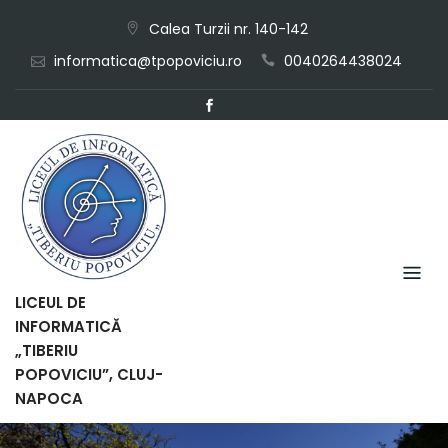
Skip
Calea Turzii nr. 140-142
to
informatica@tpopoviciu.ro
0040264438024
content
LICEUL DE
INFORMATICĂ
„TIBERIU
POPOVICIU”, CLUJ-
NAPOCA