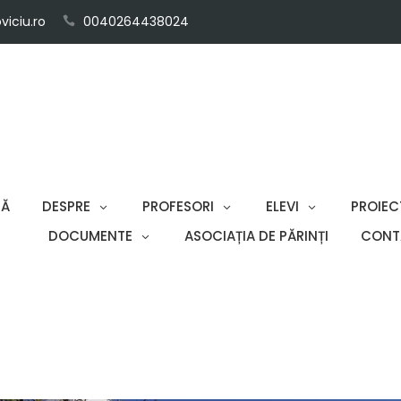
iciu.ro
0040264438024
SĂ
DESPRE
PROFESORI
ELEVI
PROIEC
DOCUMENTE
ASOCIAȚIA DE PĂRINȚI
CONT