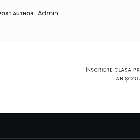
Admin
POST AUTHOR:
NEXT
ÎNSCRIERE CLASA P
POST
AN ȘCOL