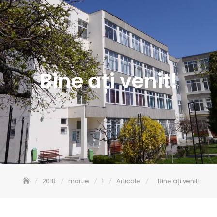
Bine ați venit!
2018
martie
1
Articole
Bine ați venit!