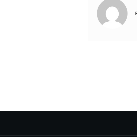
Navigare
în
articole