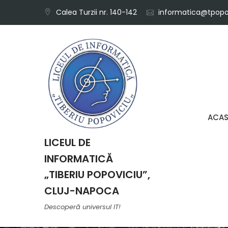
Skip
Calea Turzii nr. 140-142
informatica@tpopov
to
content
ACA
LICEUL DE
INFORMATICĂ
„TIBERIU POPOVICIU”,
CLUJ-NAPOCA
Descoperă universul IT!