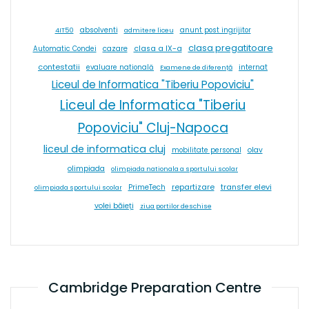
absolventi
4IT50
admitere liceu
anunt post ingrijitor
clasa pregatitoare
cazare
clasa a IX-a
Automatic Condei
contestatii
internat
evaluare natională
Examene de diferență
Liceul de Informatica "Tiberiu Popoviciu"
Liceul de Informatica "Tiberiu
Popoviciu" Cluj-Napoca
liceul de informatica cluj
olav
mobilitate personal
olimpiada
olimpiada nationala a sportului scolar
repartizare
transfer elevi
PrimeTech
olimpiada sportului scolar
volei băieți
ziua portilor deschise
Cambridge Preparation Centre