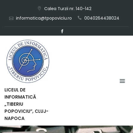
Skip
Calea Turzii nr. 140-142
to
informatica@tpopoviciu.ro
0040264438024
content
LICEUL DE
INFORMATICĂ
„TIBERIU
POPOVICIU”, CLUJ-
NAPOCA