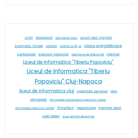
absolventi
4IT50
admitere liceu
anunt post ingrijitor
clasa pregatitoare
cazare
clasa a IX-a
Automatic Condei
contestatii
internat
evaluare natională
Examene de diferență
Liceul de Informatica "Tiberiu Popoviciu"
Liceul de Informatica "Tiberiu
Popoviciu" Cluj-Napoca
liceul de informatica cluj
olav
mobilitate personal
olimpiada
olimpiada nationala a sportului scolar
repartizare
transfer elevi
PrimeTech
olimpiada sportului scolar
volei băieți
ziua portilor deschise