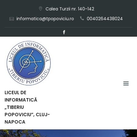
Skip
Calea Turzii nr. 140-142
to
informatica@tpopoviciu.ro
0040264438024
content
LICEUL DE
INFORMATICĂ
„TIBERIU
POPOVICIU”, CLUJ-
NAPOCA