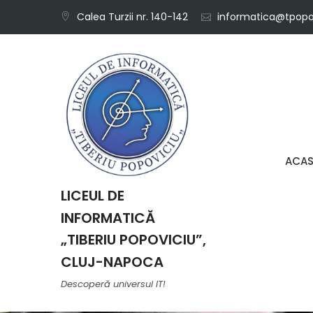
Skip
Calea Turzii nr. 140-142
informatica@tpopov
to
content
ACA
LICEUL DE
INFORMATICĂ
„TIBERIU POPOVICIU”,
CLUJ-NAPOCA
Descoperă universul IT!