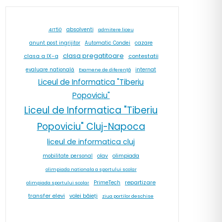
absolventi
4IT50
admitere liceu
cazare
anunt post ingrijitor
Automatic Condei
clasa pregatitoare
contestatii
clasa a IX-a
internat
evaluare natională
Examene de diferență
Liceul de Informatica "Tiberiu
Popoviciu"
Liceul de Informatica "Tiberiu
Popoviciu" Cluj-Napoca
liceul de informatica cluj
olav
olimpiada
mobilitate personal
olimpiada nationala a sportului scolar
repartizare
PrimeTech
olimpiada sportului scolar
transfer elevi
volei băieți
ziua portilor deschise