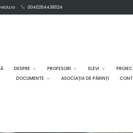
iciu.ro
0040264438024
SĂ
DESPRE
PROFESORI
ELEVI
PROIEC
DOCUMENTE
ASOCIAȚIA DE PĂRINȚI
CONT