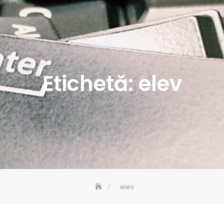
Etichetă:
elev
elev