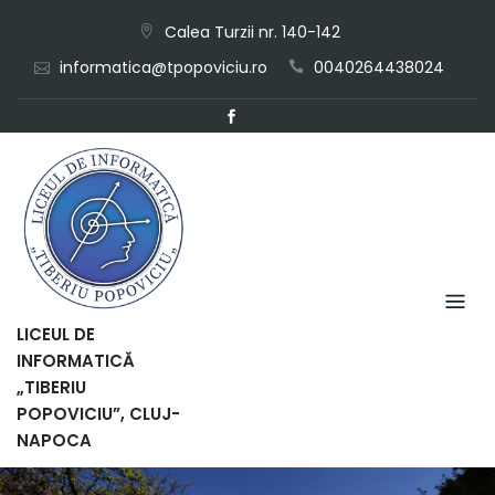
Skip
Calea Turzii nr. 140-142
to
informatica@tpopoviciu.ro
0040264438024
content
LICEUL DE
INFORMATICĂ
„TIBERIU
POPOVICIU”, CLUJ-
NAPOCA