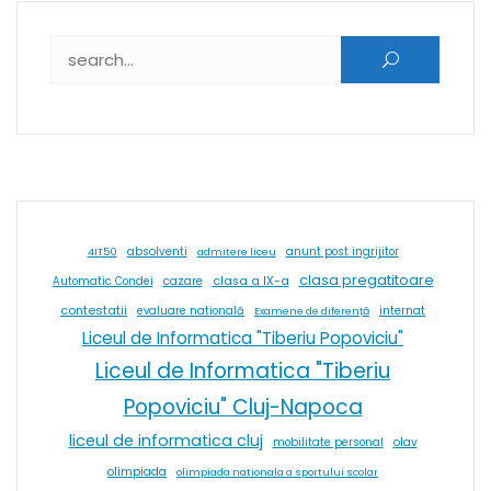
Caută după:
absolventi
4IT50
admitere liceu
anunt post ingrijitor
clasa pregatitoare
cazare
clasa a IX-a
Automatic Condei
contestatii
internat
evaluare natională
Examene de diferență
Liceul de Informatica "Tiberiu Popoviciu"
Liceul de Informatica "Tiberiu
Popoviciu" Cluj-Napoca
liceul de informatica cluj
olav
mobilitate personal
olimpiada
olimpiada nationala a sportului scolar