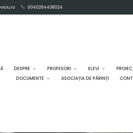
iciu.ro
0040264438024
SĂ
DESPRE
PROFESORI
ELEVI
PROIEC
DOCUMENTE
ASOCIAȚIA DE PĂRINȚI
CONT