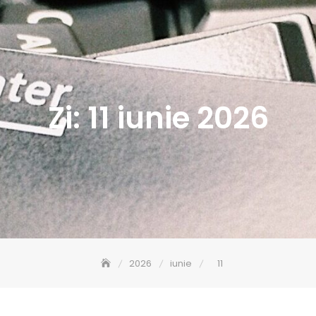
Zi:
11 iunie 2026
2026
iunie
11