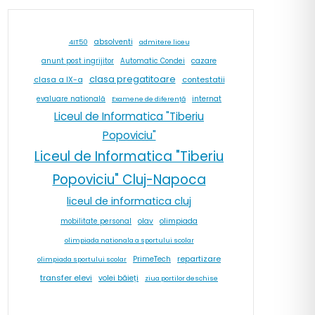
absolventi
4IT50
admitere liceu
cazare
anunt post ingrijitor
Automatic Condei
clasa pregatitoare
contestatii
clasa a IX-a
internat
evaluare natională
Examene de diferență
Liceul de Informatica "Tiberiu
Popoviciu"
Liceul de Informatica "Tiberiu
Popoviciu" Cluj-Napoca
liceul de informatica cluj
olav
olimpiada
mobilitate personal
olimpiada nationala a sportului scolar
repartizare
PrimeTech
olimpiada sportului scolar
transfer elevi
volei băieți
ziua portilor deschise