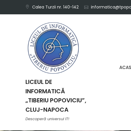
Skip
Calea Turzii nr. 140-142
informatica@tpopov
to
content
ACA
LICEUL DE
INFORMATICĂ
„TIBERIU POPOVICIU”,
CLUJ-NAPOCA
Descoperă universul IT!