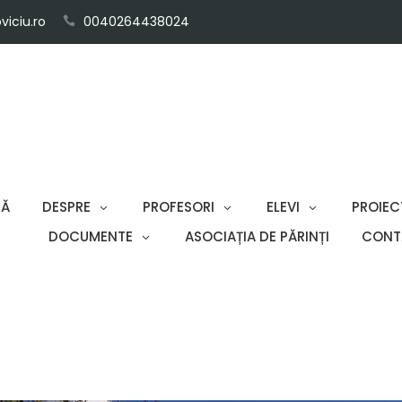
iciu.ro
0040264438024
SĂ
DESPRE
PROFESORI
ELEVI
PROIEC
DOCUMENTE
ASOCIAȚIA DE PĂRINȚI
CONT