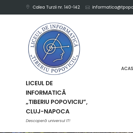
Skip
Calea Turzii nr. 140-142
informatica@tpopov
to
content
ACA
LICEUL DE
INFORMATICĂ
„TIBERIU POPOVICIU”,
CLUJ-NAPOCA
Descoperă universul IT!