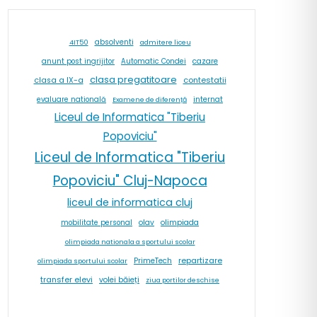
absolventi
4IT50
admitere liceu
cazare
anunt post ingrijitor
Automatic Condei
clasa pregatitoare
contestatii
clasa a IX-a
internat
evaluare natională
Examene de diferență
Liceul de Informatica "Tiberiu
Popoviciu"
Liceul de Informatica "Tiberiu
Popoviciu" Cluj-Napoca
liceul de informatica cluj
olav
olimpiada
mobilitate personal
olimpiada nationala a sportului scolar
repartizare
PrimeTech
olimpiada sportului scolar
transfer elevi
volei băieți
ziua portilor deschise