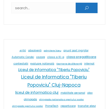
Caută după:
absolventi
4IT50
admitere liceu
anunt post ingrijitor
clasa pregatitoare
cazare
clasa a IX-a
Automatic Condei
contestatii
internat
evaluare natională
Examene de diferență
Liceul de Informatica "Tiberiu Popoviciu"
Liceul de Informatica "Tiberiu
Popoviciu" Cluj-Napoca
liceul de informatica cluj
olav
mobilitate personal
olimpiada
olimpiada nationala a sportului scolar
repartizare
transfer elevi
PrimeTech
olimpiada sportului scolar