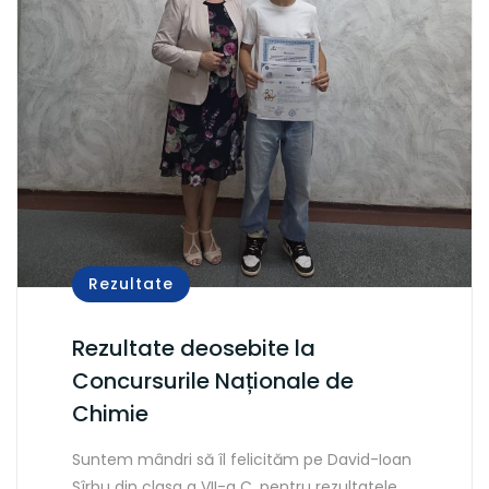
Rezultate
Rezultate deosebite la
Concursurile Naționale de
Chimie
Suntem mândri să îl felicităm pe David-Ioan
Sîrbu din clasa a VII-a C, pentru rezultatele…