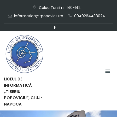
Skip
Calea Turzii nr. 140-142
to
informatica@tpopoviciu.ro
0040264438024
content
LICEUL DE
INFORMATICĂ
„TIBERIU
POPOVICIU”, CLUJ-
NAPOCA