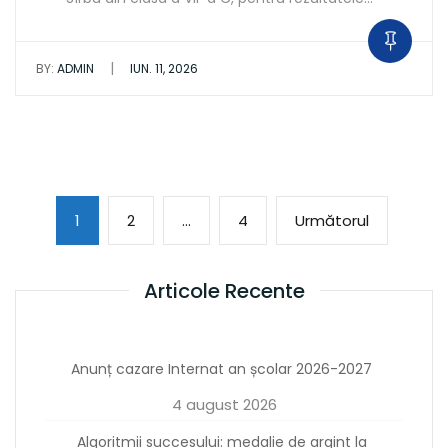
|
BY:
ADMIN
IUN. 11, 2026
Paginație
Page
Page
Page
Următoar
1
2
…
4
Următorul
articole
pagină
Articole Recente
Anunț cazare Internat an școlar 2026-2027
4 august 2026
Algoritmii succesului: medalie de argint la