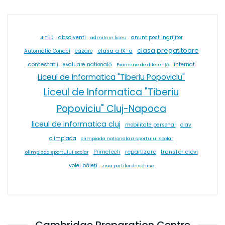
absolventi
4IT50
admitere liceu
anunt post ingrijitor
clasa pregatitoare
cazare
clasa a IX-a
Automatic Condei
contestatii
internat
evaluare natională
Examene de diferență
Liceul de Informatica "Tiberiu Popoviciu"
Liceul de Informatica "Tiberiu
Popoviciu" Cluj-Napoca
liceul de informatica cluj
olav
mobilitate personal
olimpiada
olimpiada nationala a sportului scolar
repartizare
transfer elevi
PrimeTech
olimpiada sportului scolar
volei băieți
ziua portilor deschise