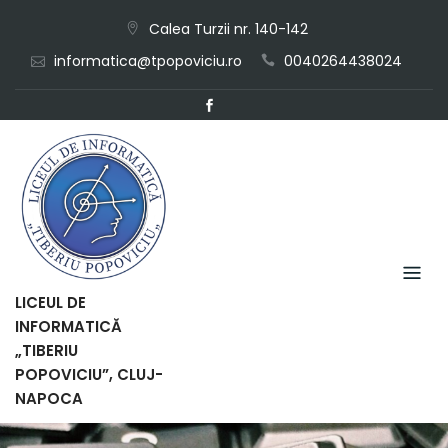
Skip
Calea Turzii nr. 140-142
to
informatica@tpopoviciu.ro
0040264438024
content
LICEUL DE
INFORMATICĂ
„TIBERIU
POPOVICIU”, CLUJ-
NAPOCA