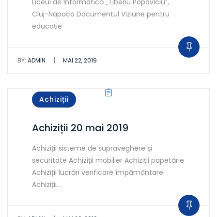
Liceul de Informatică „Tiberiu Popoviciu”,
Cluj-Napoca Documentul Viziune pentru
educație
|
BY:
ADMIN
MAI 22, 2019
Achiziții
Achiziții 20 mai 2019
Achiziții sisteme de supraveghere și
securitate Achiziții mobilier Achiziții papetărie
Achiziții lucrări verificare împământare
Achiziții…